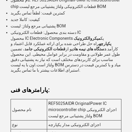
نام محصول: REF5025AIDR OriginalPower IC microcontroller
chip قطعات الکترونیکی ولتاژ پشتیبانی مرجع لیست BOM
کمترین قیمت: لطفاً تماس بگیرید
کیفیت: کاملا جدید
پشتیبانی مرجع ولتاژ: لیست BOM
دسته بندی محصول: قطعات الکترونیکی IC
محصول IC Electronic Components یک
میکروالکترونیک
یکپارچه
راه حل طراحی شده برای ارائه عملکرد قابل اعتماد و
کارآمد.
دستگاه های نیمه هادی
و از
قطعات الکترونیکی جامد
، تضمین
طول عمر طولانی و مقاومت در برابر عوامل محیطی. این محصول
مناسب برای کاربردهای مختلف است که نیاز به پشتیبانی دقیق
ولتاژ است.اون با يه ليست BOM مياد و با کمترين قيمت در دسترس
استبرای اطلاعات بیشتر با ما تماس بگیرید.
پارامترهای فنی:
REF5025AIDR OriginalPower IC
microcontroller chip اجزای الکترونیکی
نام محصول
ولتاژ پشتیبانی مرجع لیست BOM
اجزای الکترونیکی مدار یکپارچه
نوع