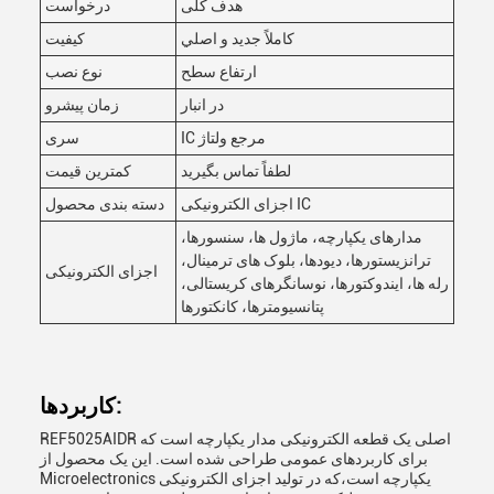
هدف کلی
درخواست
کاملاً جديد و اصلي
کیفیت
ارتفاع سطح
نوع نصب
در انبار
زمان پیشرو
IC مرجع ولتاژ
سری
لطفاً تماس بگیرید
کمترین قیمت
اجزای الکترونیکی IC
دسته بندی محصول
مدارهای یکپارچه، ماژول ها، سنسورها،
ترانزیستورها، دیودها، بلوک های ترمینال،
اجزای الکترونیکی
رله ها، ایندوکتورها، نوسانگرهای کریستالی،
پتانسیومترها، کانکتورها
کاربردها:
REF5025AIDR اصلی یک قطعه الکترونیکی مدار یکپارچه است که
برای کاربردهای عمومی طراحی شده است. این یک محصول از
Microelectronics یکپارچه است،که در تولید اجزای الکترونیکی