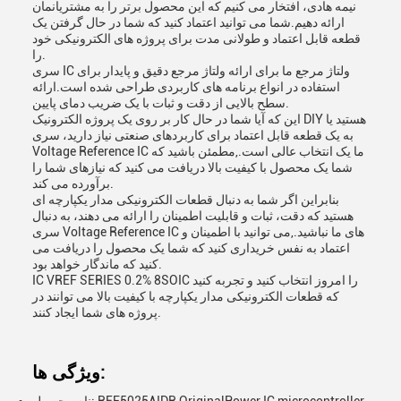
نیمه هادی، افتخار می کنیم که این محصول برتر را به مشتریانمان
ارائه دهیم.شما می توانید اعتماد کنید که شما در حال گرفتن یک
قطعه قابل اعتماد و طولانی مدت برای پروژه های الکترونیکی خود
را.
سری IC ولتاژ مرجع ما برای ارائه ولتاژ مرجع دقیق و پایدار برای
استفاده در انواع برنامه های کاربردی طراحی شده است.ارائه
سطح بالایی از دقت و ثبات با یک ضریب دمای پایین.
این که آیا شما در حال کار بر روی یک پروژه الکترونیک DIY هستید یا
به یک قطعه قابل اعتماد برای کاربردهای صنعتی نیاز دارید، سری
Voltage Reference IC ما یک انتخاب عالی است.,مطمئن باشید که
شما یک محصول با کیفیت بالا دریافت می کنید که نیازهای شما را
برآورده می کند.
بنابراین اگر شما به دنبال قطعات الکترونیکی مدار یکپارچه ای
هستید که دقت، ثبات و قابلیت اطمینان را ارائه می دهند، به دنبال
سری Voltage Reference IC های ما نباشید.,می توانید با اطمینان و
اعتماد به نفس خریداری کنید که شما یک محصول را دریافت می
کنید که ماندگار خواهد بود.
IC VREF SERIES 0.2% 8SOIC را امروز انتخاب کنید و تجربه کنید
که قطعات الکترونیکی مدار یکپارچه با کیفیت بالا می توانند در
پروژه های شما ایجاد کنند.
ویژگی ها: