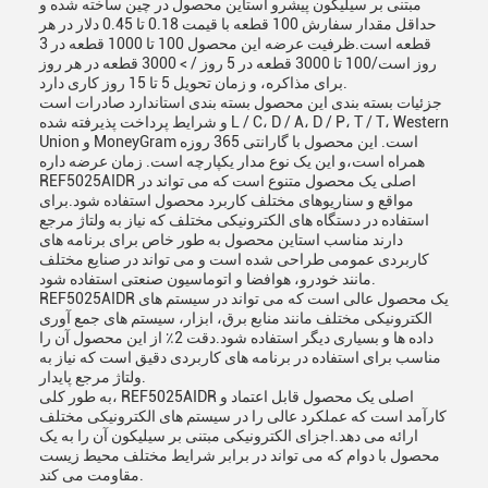
مبتنی بر سیلیکون پیشرو استاین محصول در چین ساخته شده و
حداقل مقدار سفارش 100 قطعه با قیمت 0.18 تا 0.45 دلار در هر
قطعه است.ظرفیت عرضه این محصول 100 تا 1000 قطعه در 3
روز است/100 تا 3000 قطعه در 5 روز / > 3000 قطعه در هر روز
برای مذاکره، و زمان تحویل 5 تا 15 روز کاری دارد.
جزئیات بسته بندی این محصول بسته بندی استاندارد صادرات است
و شرایط پرداخت پذیرفته شده L / C، D / A، D / P، T / T، Western
Union و MoneyGram است. این محصول با گارانتی 365 روزه
همراه است،و این یک نوع مدار یکپارچه است. زمان عرضه داره
REF5025AIDR اصلی یک محصول متنوع است که می تواند در
مواقع و سناریوهای مختلف کاربرد محصول استفاده شود.برای
استفاده در دستگاه های الکترونیکی مختلف که نیاز به ولتاژ مرجع
دارند مناسب استاین محصول به طور خاص برای برنامه های
کاربردی عمومی طراحی شده است و می تواند در صنایع مختلف
مانند خودرو، هوافضا و اتوماسیون صنعتی استفاده شود.
REF5025AIDR یک محصول عالی است که می تواند در سیستم های
الکترونیکی مختلف مانند منابع برق، ابزار، سیستم های جمع آوری
داده ها و بسیاری دیگر استفاده شود.دقت 2٪ از این محصول آن را
مناسب برای استفاده در برنامه های کاربردی دقیق است که نیاز به
ولتاژ مرجع پایدار.
به طور کلی، REF5025AIDR اصلی یک محصول قابل اعتماد و
کارآمد است که عملکرد عالی را در سیستم های الکترونیکی مختلف
ارائه می دهد.اجزای الکترونیکی مبتنی بر سیلیکون آن را به یک
محصول با دوام که می تواند در برابر شرایط مختلف محیط زیست
مقاومت می کند.