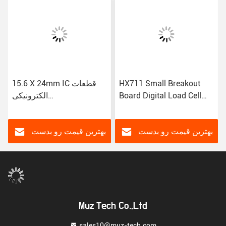
HX711 Small Breakout
15.6 X 24mm IC قطعات
Board Digital Load Cell
الکترونیکی
MIC29302AWD-TR
Weighing Pressure Sensor
دو کانال 24 بیتی ماژول A/D
دقیق
بهترین قیمت رو بدست
بهترین قیمت رو بدست
بیار
بیار
Muz Tech Co.,Ltd
sales10@muz-tech.com