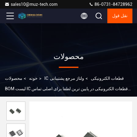
sales10@muz-tech.com
86-0731-84728962
نقل قول
محصولات
IC قطعات الکترونیکی
>
ولتاژ مرجع پشتیبانی
>
خونه
>
محصولات
BOM لیست IC قطعات الکترونیکی در پایین ترین لطفا برای اصلی تماس
بگیرید