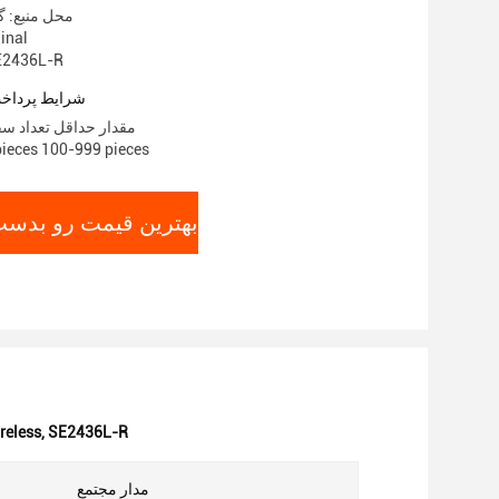
محل منبع: گ
نام تجاری
شماره مدل: 6L-R
شرایط پرداخت
مقدار حداقل تعداد سفارش: 
قیمت: $0.30/eces 100-999 pieces
بهترین قیمت رو بدست 
reless
,
SE2436L-R
مدار مجتمع