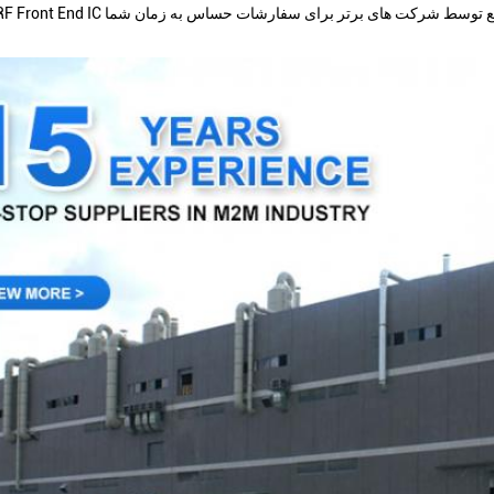
SE2436L-R R ارسال سریع توسط شرکت های برتر برای سفارشات حساس به زمان شما