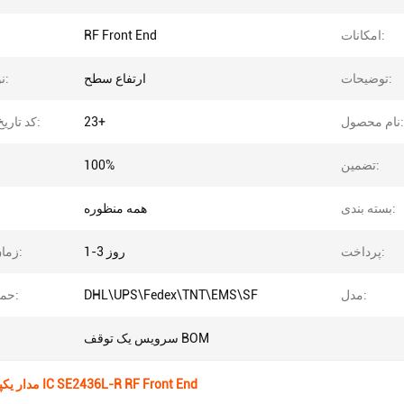
امکانات:
RF Front End
توضیحات:
ارتفاع سطح
نوع نصب:
نام محصول:
23+
کد تاریخ ساخت:
تضمین:
100%
بسته بندی:
همه منظوره
پرداخت:
1-3 روز
زمان تحویل:
مدل:
DHL\UPS\Fedex\TNT\EMS\SF
حمل و نقل:
سرویس یک توقف BOM
مدار یکپارچه مقاومت IC SE2436L-R RF Front End