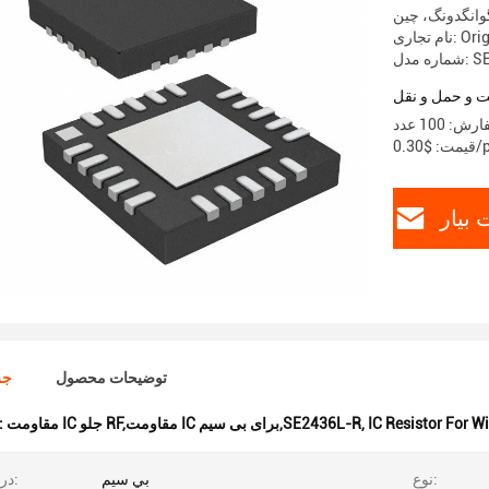
وانگدونگ، چین
: Original
SE243
 و حمل و نقل
100 عدد
pi
بیار
توضیحات محصول
جز
IC Resistor For Wi
,
مقاومت IC جلو RF,مقاومت IC برای بی سیم,SE2436L-R
برجسته کردن
نوع:
بي سيم
درخواست: