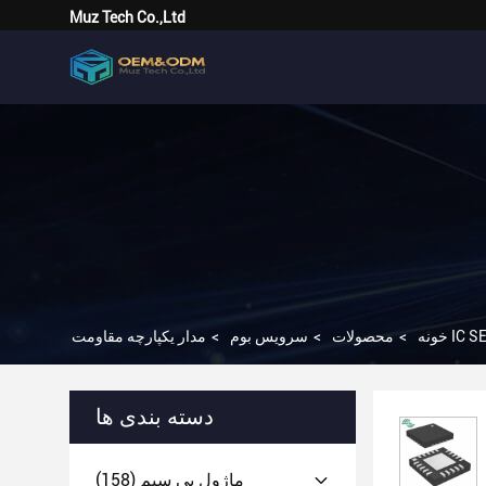
Muz Tech Co.,Ltd
IC SE2436
خونه
>
محصولات
>
سرویس بوم
>
دسته بندی ها
ماژول بی سیم
(158)