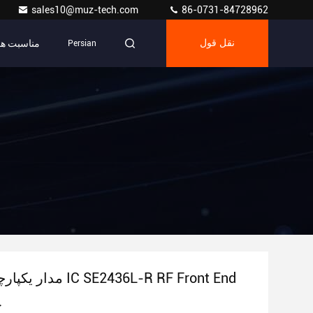
sales10@muz-tech.com
86-0731-84728962
مناسبت ها
نقل قول
Persian
مدار یکپارچه مقاومت IC SE2436L-R RF Front End
ج