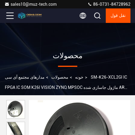
sales10@muz-tech.com
86-0731-84728962
نقل قول
محصولات
SM-K26-XCL2GI IC
>
خونه
>
محصولات
>
مدارهای مجتمع آی سی
FPGA IC SOM K26I VISION ZYNQ MPSOC ماژول جاسازی شده ARM
Cortex-A53