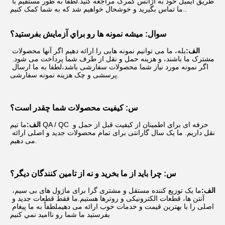
طریق ایمیل خود به آژانس گمرک مراجعه کنید.لطفاً به طور مستقیم با 
ما تماس بگیرید و خوشحال خواهیم شد که به شما کمک کنیم..
سوال: ميشه نمونه ها رو براي آزمايش بفرستيد؟
الف:
بله، ما می توانیم نمونه هایی را ارائه دهیم اگر آنها محصولات 
مشترک ما باشند، و هزینه حمل و نقل از طرف شما پرداخت می شود. 
اگر نمونه مورد نیاز شما محصولات سفارشی باشد،لطفا به ما ارسال 
پرسشی و چک هزینه نمونه سفارشی.
س: کیفیت محصولات شما چقدر است؟
الف:
ما تیم QA / QC حرفه ای برای اطمینان از کیفیت قبل از حمل و 
نقل داریم. ما یک سال گارانتی برای تمام محصولات جدید و اصلی ارائه 
می دهیم.
س: چرا باید از ما بخرید و نه از تامین کنندگان دیگر؟
الف:
ما یک توزیع کننده مستقل و مشتری گرا برای ماژول های بی سیم، 
آنتن ها، قطعات الکترونیکی و روترها هستیم.ما فقط قطعات جدید و 
اصلی را با بهترین قیمت و خدمات خوب ارائه می دهیملطفاً به ما پيغام 
بفرستيد ما شما رو نااميد نمي کنيم