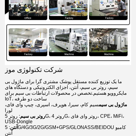
شرکت تکنولوژی موز
ما یک توزیع کننده مستقل پوشک مشتری گرا برای ماژول بی
سیم، روتر بی سیم، آنتن، اجزای الکترونیکی و دستگاه های
مایکروویو هستیم.تخصص در محصولات ارتباطات بی سیم برای
IoT، ساخت دو طرفه
ماژول بی سیم
سیم کام، سیرا، هوپرف، اسپری، چیپ وای فای،
لورا
روتر بی سیم
: روتر 5G، روتر 4G، روتر وای فای، CPE، MiFi،
USB-Dongle
آنتن
: 5G/4G/3G/2G/GSM+GPS/GLONASS/BEIDOU کامبو
آنتن