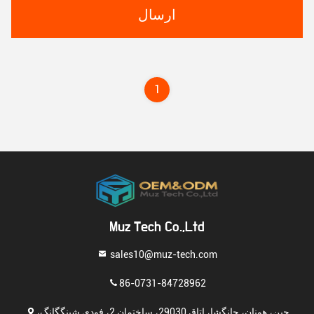
ارسال
1
Muz Tech Co.,Ltd
sales10@muz-tech.com
86-0731-84728962
چین، هونان، چانگشا، اتاق 29030، ساختمان 2، فودی شینگگانگ،