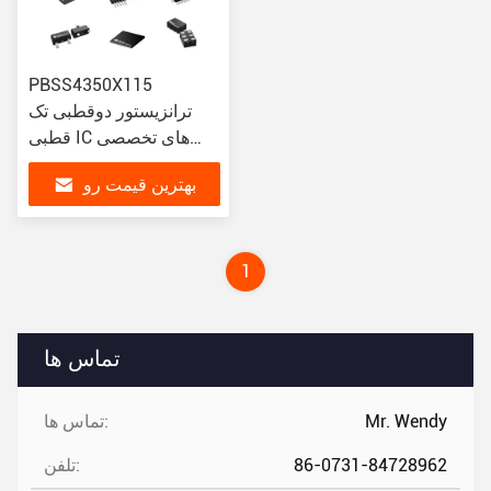
PBSS4350X115
ترانزیستور دوقطبی تک
قطبی IC های تخصصی
تراشه 3A کلکتور جریان IC
بهترین قیمت رو
Max SOT89 سری
بدست بیار
1
تماس ها
Mr. Wendy
تماس ها:
86-0731-84728962
تلفن: